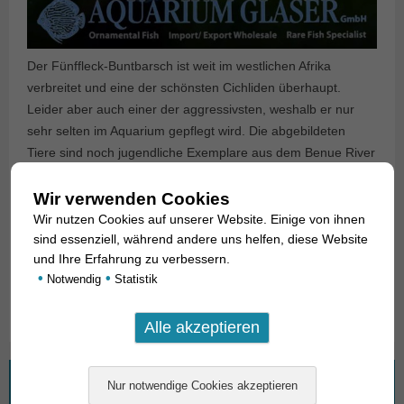
Der Fünffleck-Buntbarsch ist weit im westlichen Afrika
verbreitet und eine der schönsten Cichliden überhaupt.
Leider aber auch einer der aggressivsten, weshalb er nur
sehr selten im Aquarium gepflegt wird. Die abgebildeten
Tiere sind noch jugendliche Exemplare aus dem Benue River
in Nigeria.
Text & Photos: Frank Schäfer
Wir verwenden Cookies
Wir nutzen Cookies auf unserer Website. Einige von ihnen
sind essenziell, während andere uns helfen, diese Website
Angaben zum Tier
und Ihre Erfahrung zu verbessern.
•
•
Notwendig
Statistik
Herkunft
Nigeria
Wonach suchen Sie?