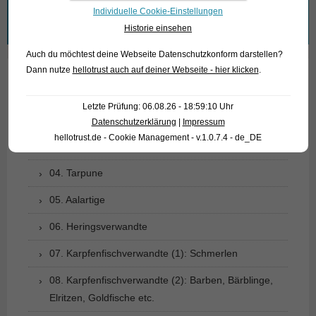
Individuelle Cookie-Einstellungen
Suchen
Historie einsehen
nach:
Auch du möchtest deine Webseite Datenschutzkonform darstellen?
Dann nutze
hellotrust auch auf deiner Webseite - hier klicken
.
01. Rochen
Letzte Prüfung: 06.08.26 - 18:59:10 Uhr
02. Lebende Fossilien
Datenschutzerklärung
|
Impressum
hellotrust.de - Cookie Management - v.1.0.7.4 - de_DE
03. Knochenzüngler
04. Tarpune
05. Aalartige
06. Heringsverwandte
07. Karpfenfischverwandte (1): Schmerlen
08. Karpfenfischverwandte (2): Barben, Bärblinge,
Elritzen, Goldfische etc.