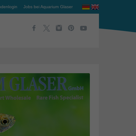
denlogin
Jobs bei Aquarium Glaser