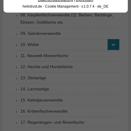
Datenschutzerklärung
|
Impressum
07. Karpfenfischverwandte (1): Schmerlen
hellotrust.de - Cookie Management - v.1.0.7.4 - de_DE
08. Karpfenfischverwandte (2): Barben, Bärblinge,
Elritzen, Goldfische etc.
09. Salmlerverwandte
10. Welse
11. Neuwelt-Messerfische
12. Hechte und Hundsfische
13. Stintartige
14. Lachsartige
15. Kabeljauverwandte
16. Krötenfischverwandte
17. Regenbogen- und Ährenfische