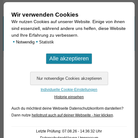
Wir verwenden Cookies
Wir nutzen Cookies auf unserer Website. Einige von ihnen
Wonach suchen Sie?
sind essenziell, während andere uns helfen, diese Website
und Ihre Erfahrung zu verbessern.
Suchen
•
•
Notwendig
Statistik
nach:
01. Rochen
02. Lebende Fossilien
Individuelle Cookie-Einstellungen
03. Knochenzüngler
Historie einsehen
04. Tarpune
Auch du möchtest deine Webseite Datenschutzkonform darstellen?
Dann nutze
hellotrust auch auf deiner Webseite - hier klicken
.
05. Aalartige
06. Heringsverwandte
Letzte Prüfung: 07.08.26 - 14:36:32 Uhr