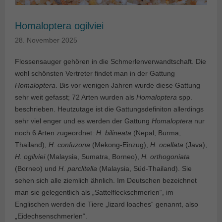
Homaloptera ogilviei
28. November 2025
Flossensauger gehören in die Schmerlenverwandtschaft. Die
wohl schönsten Vertreter findet man in der Gattung
Homaloptera
. Bis vor wenigen Jahren wurde diese Gattung
sehr weit gefasst; 72 Arten wurden als
Homaloptera
spp.
beschrieben. Heutzutage ist die Gattungsdefiniton allerdings
sehr viel enger und es werden der Gattung
Homaloptera
nur
noch 6 Arten zugeordnet:
H. bilineata
(Nepal, Burma,
Thailand),
H. confuzona
(Mekong-Einzug),
H. ocellata
(Java),
H. ogilviei
(Malaysia, Sumatra, Borneo),
H. orthogoniata
(Borneo) und
H. parclitella
(Malaysia, Süd-Thailand). Sie
sehen sich alle ziemlich ähnlich. Im Deutschen bezeichnet
man sie gelegentlich als „Sattelfleckschmerlen“, im
Englischen werden die Tiere „lizard loaches“ genannt, also
„Eidechsenschmerlen“.