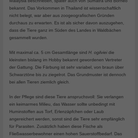
Malaysia beschrieben, später auch von Sumatra und Borneo
bekannt. Das Vorkommen in Thailand ist wissenschaftlich
nicht belegt, war aber aus zoogeografischen Gründen
durchaus zu erwarten. Es ist als sicher davon auszugehen,
dass die Tiere ganz im Süden des Landes in Waldbächen
gesammelt wurden.
Mit maximal ca. 5 cm Gesamtlänge sind
H. ogilviei
die
kleinsten bislang im Hobby bekannt gewordenen Vertreter
der Gattung. Die Färbung ist sehr variabel, von braun über
Schwarztöne bis zu ziegelrot. Das Grundmuster ist dennoch
bei allen Tieren ziemlich gleich.
In der Pflege sind diese Tiere anspruchsvoll: Sie verlangen
ein keimarmes Milieu, das Wasser sollte unbedingt mit
Huminstoffen aus Torf, Erlenzäpfchen oder Laub
angereichert werden, sonst sind die Tiere sehr empfänglich
für Parasiten. Zusätzlich haben diese Fische als
Fließwasserbewohner einen hohen Sauerstoffbedarf. Das