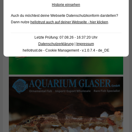
Historie einsehen
Auch du möchtest deine Webseite Datenschutzkonform darstellen?
Dann nutze
hellotrust auch auf deiner Webseite - hier klicken
.
Letzte Prüfung: 07.08.26 - 16:37:20 Uhr
Datenschutzerklärung
|
Impressum
hellotrust.de - Cookie Management - v.1.0.7.4 - de_DE