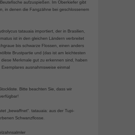
Beutefische aufzuspießen. Im Oberkiefer gibt
ren, in denen die Fangzähne bei geschlossenem
olycus tatauaia importiert, der in Brasilien,
matus ist in den gleichen Ländern verbreitet
chgraue bis schwarze Flossen, einen anders
lbte Brustpartie und (das ist am leichtesten
it diese Merkmale gut zu erkennen sind, haben
gen Exemplares ausnahmsweise einmal
ockliste. Bitte beachten Sie, dass wir
verfügbar!
et „bewaffnet“. tatauaia: aus der Tupi-
arbenen Schwanzflosse.
elzahnsalmler