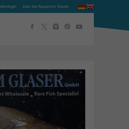
denlogin
Jobs bei Aquarium Glaser