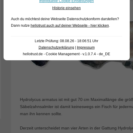
Individuelle Cookie-Einstellungen
Historie einsehen
Auch du möchtest deine Webseite Datenschutzkonform darstellen?
Dann nutze
hellotrust auch auf deiner Webseite - hier klicken
.
Letzte Prüfung: 08.08.26 - 18:06:51 Uhr
Datenschutzerklärung
|
Impressum
hellotrust.de - Cookie Management - v.1.0.7.4 - de_DE
Hydrolycus armatus ist mit gut 70 cm Maximallänge die größ
Säbelzahnsalmler ist damit keineswegs ein Fisch für jederman
man ihn kennen sollte.
Derzeit unterscheidet man vier Arten in der Gattung Hydrolyc