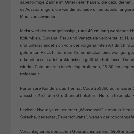
säbelförmige Zähne im Unterkiefer haben, die dazu dienen, 
es Aussparungen, die wie die Scheide eines Säbels fungie
Maul verschwinden.
Meist wird der orangeflossige, rund 40 cm lang werdende Hydr
Kolumbien, Guyana, Peru und Venezuela verbreitet ist. H. ar
und unterscheidet sich vom der vorgenannten Art durch rau
geformten Fleck hinter dem Kiemendeckel, eine weniger gewö
erkennbar) die artcharakteristisch gefärbte Fettflosse. Dam
wir das Foto unseres frisch eingetroffenen, 25-30 cm lan
freigestellt.
Für unsere Kunden: das Tier hat Code 259368 auf unserer St
ausschließlich den Großhandel beliefern. Nur ein Exemplar 
Lexikon: Hydrolycus: bedeutet „Wasserwolf“. armatus: bedeut
Sprache, bedeutet „Feuerschwanz“, wegen der rot-orangef
Vorschlag eines deutschen Gebrauchsnamens: Großer Säb