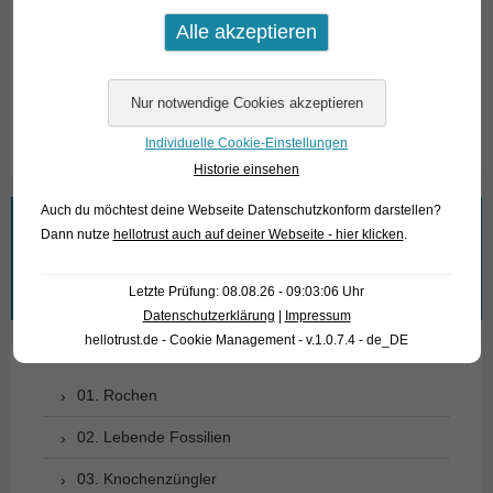
Fpür unsere Kunden: Schleierflosse Blutsalmler haben Code
261953 auf unserer Stockliste. Bitte beachten Sie, dass wir
ausschließlich den Großhandel beliefern.
Text & Photos: Frank Schäfer
Individuelle Cookie-Einstellungen
Historie einsehen
Auch du möchtest deine Webseite Datenschutzkonform darstellen?
Wonach suchen Sie?
Dann nutze
hellotrust auch auf deiner Webseite - hier klicken
.
Suchen
Letzte Prüfung: 08.08.26 - 09:03:06 Uhr
nach:
Datenschutzerklärung
|
Impressum
hellotrust.de - Cookie Management - v.1.0.7.4 - de_DE
01. Rochen
02. Lebende Fossilien
03. Knochenzüngler