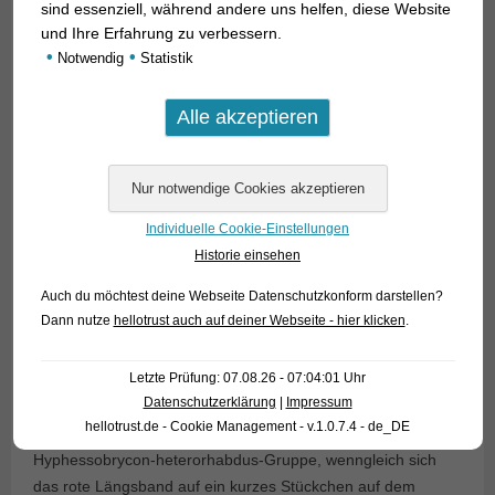
sind essenziell, während andere uns helfen, diese Website
und Ihre Erfahrung zu verbessern.
•
•
Notwendig
Statistik
Individuelle Cookie-Einstellungen
Historie einsehen
Auch du möchtest deine Webseite Datenschutzkonform darstellen?
Dann nutze
hellotrust auch auf deiner Webseite - hier klicken
.
Letzte Prüfung: 07.08.26 - 07:04:01 Uhr
Datenschutzerklärung
|
Impressum
hellotrust.de - Cookie Management - v.1.0.7.4 - de_DE
Hyphessobrycon montagi
gehört farblich eindeutig in die
Hyphessobrycon-heterorhabdus-Gruppe, wenngleich sich
das rote Längsband auf ein kurzes Stückchen auf dem