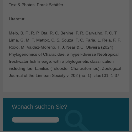
Text & Photos: Frank Schäfer
Literatur:
Melo, B. F., R. P. Ota, R. C. Benine, F. R. Carvalho, F. C. T.
Lima, G. M. T. Mattox, C. S. Souza, T. C. Faria, L. Reia, F. F.
Roxo, M. Valdez-Moreno, T. J. Near & C. Oliveira (2024):
Phylogenomics of Characidae, a hyper-diverse Neotropical
freshwater fish lineage, with a phylogenetic classification
including four families (Teleostei: Characiformes). Zoological
Journal of the Linnean Society v. 202 (no. 1): zlae101: 1-37
Wonach suchen Sie?
Suchen
nach: