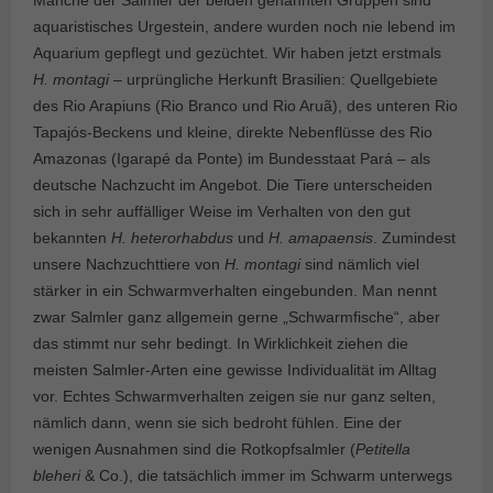
aquaristisches Urgestein, andere wurden noch nie lebend im
Aquarium gepflegt und gezüchtet. Wir haben jetzt erstmals
H. montagi
– urprüngliche Herkunft Brasilien: Quellgebiete
des Rio Arapiuns (Rio Branco und Rio Aruã), des unteren Rio
Tapajós-Beckens und kleine, direkte Nebenflüsse des Rio
Amazonas (Igarapé da Ponte) im Bundesstaat Pará – als
deutsche Nachzucht im Angebot. Die Tiere unterscheiden
sich in sehr auffälliger Weise im Verhalten von den gut
bekannten
H. heterorhabdus
und
H. amapaensis
. Zumindest
unsere Nachzuchttiere von
H. montagi
sind nämlich viel
stärker in ein Schwarmverhalten eingebunden. Man nennt
zwar Salmler ganz allgemein gerne „Schwarmfische“, aber
das stimmt nur sehr bedingt. In Wirklichkeit ziehen die
meisten Salmler-Arten eine gewisse Individualität im Alltag
vor. Echtes Schwarmverhalten zeigen sie nur ganz selten,
nämlich dann, wenn sie sich bedroht fühlen. Eine der
wenigen Ausnahmen sind die Rotkopfsalmler (
Petitella
bleheri
& Co.), die tatsächlich immer im Schwarm unterwegs