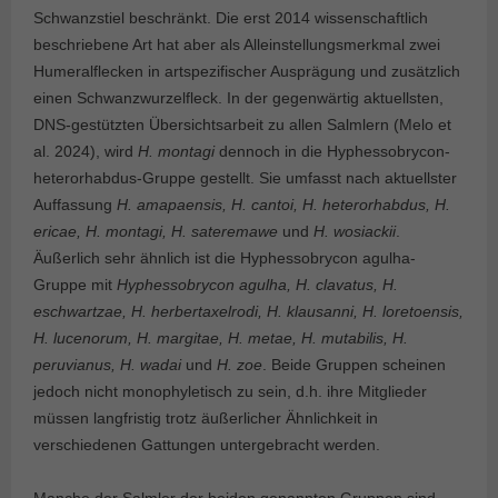
Schwanzstiel beschränkt. Die erst 2014 wissenschaftlich
beschriebene Art hat aber als Alleinstellungsmerkmal zwei
Humeralflecken in artspezifischer Ausprägung und zusätzlich
einen Schwanzwurzelfleck. In der gegenwärtig aktuellsten,
DNS-gestützten Übersichtsarbeit zu allen Salmlern (Melo et
al. 2024), wird
H. montagi
dennoch in die Hyphessobrycon-
heterorhabdus-Gruppe gestellt. Sie umfasst nach aktuellster
Auffassung
H. amapaensis, H. cantoi, H. heterorhabdus, H.
ericae, H. montagi, H. sateremawe
und
H. wosiackii
.
Äußerlich sehr ähnlich ist die Hyphessobrycon agulha-
Gruppe mit
Hyphessobrycon agulha, H. clavatus, H.
eschwartzae, H. herbertaxelrodi, H. klausanni, H. loretoensis,
H. lucenorum, H. margitae, H. metae, H. mutabilis, H.
peruvianus, H. wadai
und
H. zoe
. Beide Gruppen scheinen
jedoch nicht monophyletisch zu sein, d.h. ihre Mitglieder
müssen langfristig trotz äußerlicher Ähnlichkeit in
verschiedenen Gattungen untergebracht werden.
Manche der Salmler der beiden genannten Gruppen sind