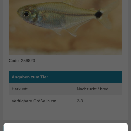
Code: 259823
Angaben zum Tier
Herkunft
Nachzucht / bred
Verfügbare Größe in cm
2-3