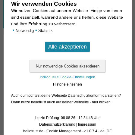
Wonach suchen Sie?
Wir verwenden Cookies
Wir nutzen Cookies auf unserer Website. Einige von ihnen
sind essenziell, während andere uns helfen, diese Website
Suchen
und Ihre Erfahrung zu verbessern.
nach:
•
•
Notwendig
Statistik
01. Rochen
02. Lebende Fossilien
03. Knochenzüngler
Individuelle Cookie-Einstellungen
04. Tarpune
Historie einsehen
05. Aalartige
Auch du möchtest deine Webseite Datenschutzkonform darstellen?
Dann nutze
hellotrust auch auf deiner Webseite - hier klicken
.
06. Heringsverwandte
07. Karpfenfischverwandte (1): Schmerlen
Letzte Prüfung: 08.08.26 - 12:34:48 Uhr
Datenschutzerklärung
|
Impressum
08. Karpfenfischverwandte (2): Barben, Bärblinge,
hellotrust.de - Cookie Management - v.1.0.7.4 - de_DE