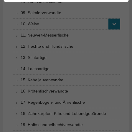
Elritzen, Goldfische etc.
09. Salmlerverwandte
10. Welse
11. Neuwelt-Messerfische
12. Hechte und Hundsfische
13. Stintartige
14. Lachsartige
15. Kabeljauverwandte
16. Krötenfischverwandte
17. Regenbogen- und Ährenfische
18. Zahnkarpfen: Killis und Lebendgebärende
19. Halbschnabelhechtverwandte