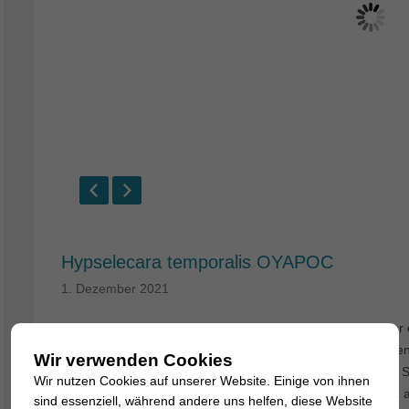
Hypselecara temporalis OYAPOC
1. Dezember 2021
Der Weinrote Buntbarsch oder Smaragdbuntarsch ist leider e
schade, denn dieser eindruckvolle Großcichlide – Männche
Wir verwenden Cookies
erheblich kleiner – gehört zu den schönsten Buntbarschen S
Wir nutzen Cookies auf unserer Website. Einige von ihnen
Nachzuchten eine Fundortpopulation aus dem Rio Oyapoc an
sind essenziell, während andere uns helfen, diese Website