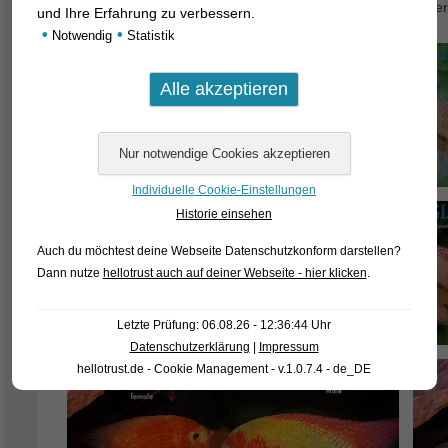
aussieht, als handele es sich um eine Zuchtform. Es ist abe
und Ihre Erfahrung zu verbessern.
•
•
Notwendig
Statistik
Individuelle Cookie-Einstellungen
Historie einsehen
Auch du möchtest deine Webseite Datenschutzkonform darstellen?
Dann nutze
hellotrust auch auf deiner Webseite - hier klicken
.
Letzte Prüfung: 06.08.26 - 12:36:44 Uhr
Datenschutzerklärung
|
Impressum
hellotrust.de - Cookie Management - v.1.0.7.4 - de_DE