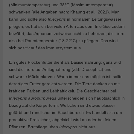
(Minimumtemperatur) und 38°C (Maximumtemperatur)
schwanken (alle Angaben nach: Khaung et al., 2021). Man
kann und sollte also
Inlecypris
in normalem Leitungswasser
pflegen; es hat sich bei vielen Arten aus dem Inle-See zudem
bewährt, das Aquarium zeitweise nicht zu beheizen, die Tiere
also bei Raumtemperatur (18-22°C) zu pflegen. Das wirkt
sich positiv auf das Immunsystem aus.
Ein gutes Flockenfutter dient als Basisernährung; ganz wild
sind die Tiere auf Anflugnahrung (z.B. Drosophila) und
schwarze Mückenlarven. Wann immer das möglich ist, sollte
derartiges Futter gereicht werden. Die Tiere danken es mit
kräftigen Farben und Lebhaftigkeit. Die Geschlechter bei
Inlecypris auropurpureus
unterscheiden sich hauptsächlich in
Bezug auf die Körperform, Weibchen sind etwas blasser
gefärbt und rundlicher im Bauchbereich. Es handelt sich um
produktive Freilaicher; abgelaicht wird an oder bei feinen
Pflanzen. Brutpflege üben
Inlecypris
nicht aus.