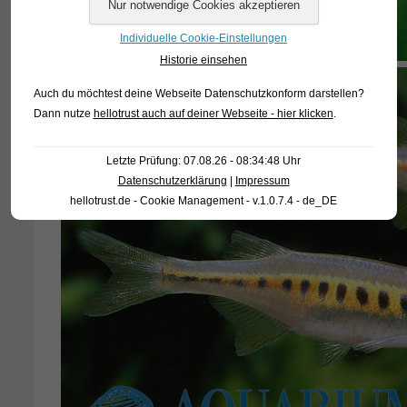
Individuelle Cookie-Einstellungen
Historie einsehen
Auch du möchtest deine Webseite Datenschutzkonform darstellen?
Dann nutze
hellotrust auch auf deiner Webseite - hier klicken
.
Letzte Prüfung: 07.08.26 - 08:34:48 Uhr
Datenschutzerklärung
|
Impressum
hellotrust.de - Cookie Management - v.1.0.7.4 - de_DE