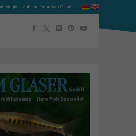
denlogin
Jobs bei Aquarium Glaser