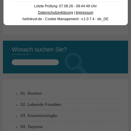
ausschließlich den Großhandel beliefern.
Letzte Prüfung: 07.08.26 - 08:44:49 Uhr
Datenschutzerklärung
|
Impressum
Text & Photos: Frank Schäfer
hellotrust.de - Cookie Management - v.1.0.7.4 - de_DE
Wonach suchen Sie?
Suchen
nach:
01. Rochen
02. Lebende Fossilien
03. Knochenzüngler
04. Tarpune