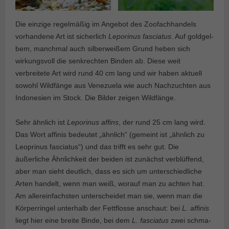
Die einzige regelmäßig im Angebot des Zoofachhandels
vorhandene Art ist sicherlich
Leporinus fasciatus
. Auf gold­gel­
bem, manchmal auch silberweißem Grund heben sich
wirkungsvoll die senk­rechten Binden ab. Diese weit
verbreitete Art wird rund 40 cm lang und wir haben aktuell
sowohl Wildfänge aus Venezuela wie auch Nachzuchten aus
Indonesien im Stock. Die Bilder zeigen Wildfänge.
Sehr ähnlich ist
Leporinus affins
, der rund 25 cm lang wird.
Das Wort affinis bedeutet „ähnlich“ (gemeint ist „ähnlich zu
Leoprinus fasciatus“) und das trifft es sehr gut. Die
äußerliche Ähnlichkeit der beiden ist zunächst verblüffend,
aber man sieht deutlich, dass es sich um unterschiedliche
Arten handelt, wenn man weiß, worauf man zu achten hat.
Am aller­einfachsten unterscheidet man sie, wenn man die
Körperringel unter­halb der Fett­flosse anschaut: bei
L. affinis
liegt hier eine brei­te Binde, bei dem
L. fasciatus
zwei schma­