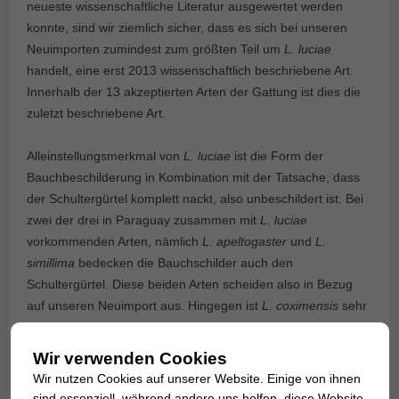
neueste wissenschaftliche Literatur ausgewertet werden
konnte, sind wir ziemlich sicher, dass es sich bei unseren
Neuimporten zumindest zum größten Teil um
L. luciae
handelt, eine erst 2013 wissenschaftlich beschriebene Art.
Innerhalb der 13 akzeptierten Arten der Gattung ist dies die
zuletzt beschriebene Art.
Alleinstellungsmerkmal von
L. luciae
ist die Form der
Bauchbeschilderung in Kombination mit der Tatsache, dass
der Schultergürtel komplett nackt, also unbeschildert ist. Bei
zwei der drei in Paraguay zusammen mit
L. luciae
vorkommenden Arten, nämlich
L. apeltogaster
und
L.
simillima
bedecken die Bauchschilder auch den
Schultergürtel. Diese beiden Arten scheiden also in Bezug
auf unseren Neuimport aus. Hingegen ist
L. coximensis
sehr
ähnlich, von von dem sich
L. luciae
durch seine größere
Größe als Erwachsener (130-190 mm SL im Vergleich zu
Wir verwenden Cookies
weniger als 130 mm SL) und die größere Länge der
Wir nutzen Cookies auf unserer Website. Einige von ihnen
posturalen Platten (17,0-20,3 % im Vergleich zu 7,4-14,2 %
sind essenziell, während andere uns helfen, diese Website