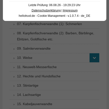
Letzte Prüfung: 06.08.26 - 19:29:23 Uhr
05. Aalartige
Datenschutzerklärung
|
Impressum
06. Heringsverwandte
hellotrust.de - Cookie Management - v.1.0.7.4 - de_DE
07. Karpfenfischverwandte (1): Schmerlen
08. Karpfenfischverwandte (2): Barben, Bärblinge,
Elritzen, Goldfische etc.
09. Salmlerverwandte
10. Welse
11. Neuwelt-Messerfische
12. Hechte und Hundsfische
13. Stintartige
14. Lachsartige
15. Kabeljauverwandte