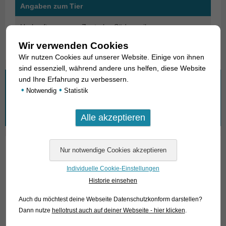
Angaben zum Tier
Herkunft
Zentrales Südamerika
Wir verwenden Cookies
Wir nutzen Cookies auf unserer Website. Einige von ihnen
sind essenziell, während andere uns helfen, diese Website
und Ihre Erfahrung zu verbessern.
Wonach suchen Sie?
•
•
Notwendig
Statistik
Suchen
nach:
01. Rochen
Individuelle Cookie-Einstellungen
02. Lebende Fossilien
Historie einsehen
03. Knochenzüngler
Auch du möchtest deine Webseite Datenschutzkonform darstellen?
Dann nutze
hellotrust auch auf deiner Webseite - hier klicken
.
04. Tarpune