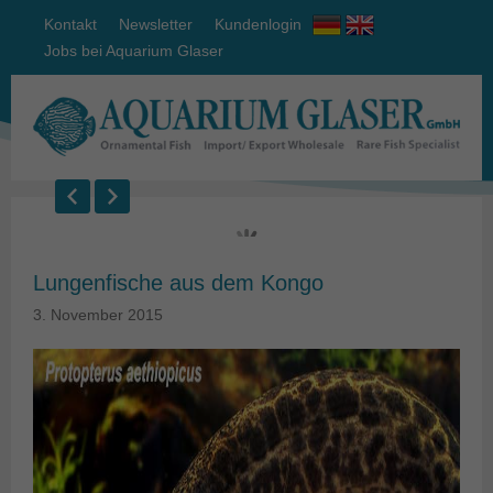
Kontakt
Newsletter
Kundenlogin
Jobs bei Aquarium Glaser
Lungenfische aus dem Kongo
3. November 2015