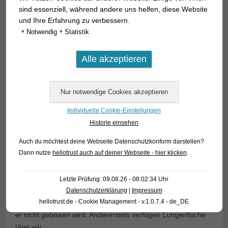
sind essenziell, während andere uns helfen, diese Website
und Ihre Erfahrung zu verbessern.
•
•
Notwendig
Statistik
Die
besondere Unverträglichkeit scheint bei P. aethiopicus am
geringsten
und bei P. dolloi am stärksten ausgeprägt zu sein. P.
annectens liegt
Individuelle Cookie-Einstellungen
dazwischen. Bei P. aethiopicus und P. annectens scheint es
Historie einsehen
oft, dass die
Tiere sich nur beißen, weil sie sich gegenseitig für Futter
Auch du möchtest deine Webseite Datenschutzkonform darstellen?
Dann nutze
hellotrust auch auf deiner Webseite - hier klicken
.
halten.
Aber da Lungenfische über ein kräftiges Gebiss verfügen,
sind die
Letzte Prüfung: 09.08.26 - 08:02:34 Uhr
Bissverletzungen oft erheblich, auch der Pfleger sollte
Datenschutzerklärung
|
Impressum
hellotrust.de - Cookie Management - v.1.0.7.4 - de_DE
aufpassen, dass
er nicht gebissen wird. Andererseits verfügen Lungenfische
über ein