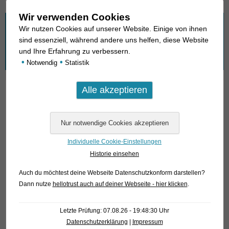
Wir verwenden Cookies
Wonach suchen Sie?
Wir nutzen Cookies auf unserer Website. Einige von ihnen
sind essenziell, während andere uns helfen, diese Website
Suchen
und Ihre Erfahrung zu verbessern.
•
•
nach:
Notwendig
Statistik
01. Rochen
02. Lebende Fossilien
Individuelle Cookie-Einstellungen
03. Knochenzüngler
Historie einsehen
04. Tarpune
Auch du möchtest deine Webseite Datenschutzkonform darstellen?
05. Aalartige
Dann nutze
hellotrust auch auf deiner Webseite - hier klicken
.
06. Heringsverwandte
Letzte Prüfung: 07.08.26 - 19:48:30 Uhr
07. Karpfenfischverwandte (1): Schmerlen
Datenschutzerklärung
|
Impressum