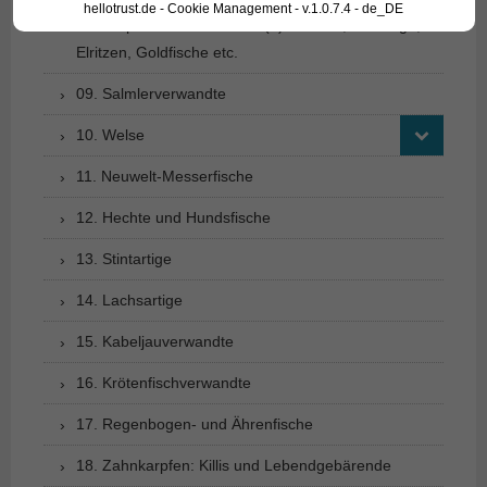
hellotrust.de - Cookie Management - v.1.0.7.4 - de_DE
08. Karpfenfischverwandte (2): Barben, Bärblinge,
Elritzen, Goldfische etc.
09. Salmlerverwandte
10. Welse
11. Neuwelt-Messerfische
12. Hechte und Hundsfische
13. Stintartige
14. Lachsartige
15. Kabeljauverwandte
16. Krötenfischverwandte
17. Regenbogen- und Ährenfische
18. Zahnkarpfen: Killis und Lebendgebärende