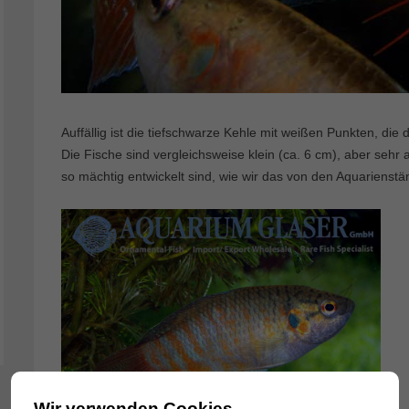
Auffällig ist die tiefschwarze Kehle mit weißen Punkten, di
Die Fische sind vergleichsweise klein (ca. 6 cm), aber sehr a
so mächtig entwickelt sind, wie wir das von den Aquariens
Wir verwenden Cookies