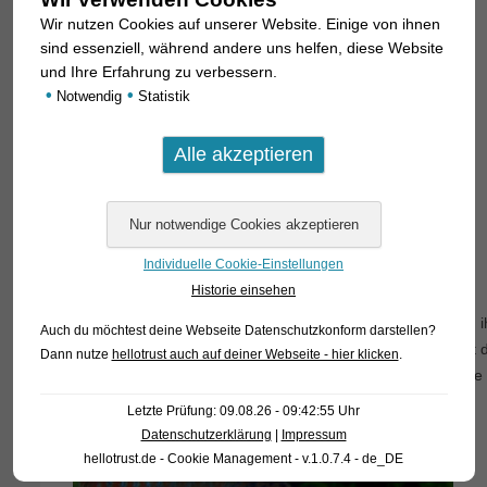
Wir nutzen Cookies auf unserer Website. Einige von ihnen
sind essenziell, während andere uns helfen, diese Website
und Ihre Erfahrung zu verbessern.
•
•
Notwendig
Statistik
Individuelle Cookie-Einstellungen
Historie einsehen
Man muss allerdings dazu auch sagen, dass diese Tiere in i
Auch du möchtest deine Webseite Datenschutzkonform darstellen?
Vermutlich werden auch diese „Großflosser“ (das bedeute
Dann nutze
hellotrust auch auf deiner Webseite - hier klicken
.
übersetzt) im Laufe des Sommers noch erheblich an Größ
Letzte Prüfung: 09.08.26 - 09:42:55 Uhr
Datenschutzerklärung
|
Impressum
hellotrust.de - Cookie Management - v.1.0.7.4 - de_DE