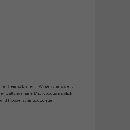
hrer Heimat bisher in Winterruhe waren.
t der Gattungsname Macropodus nämlich
e und Flossenschmuck zulegen