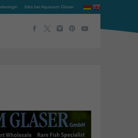
denlogin
Jobs bei Aquarium Glaser