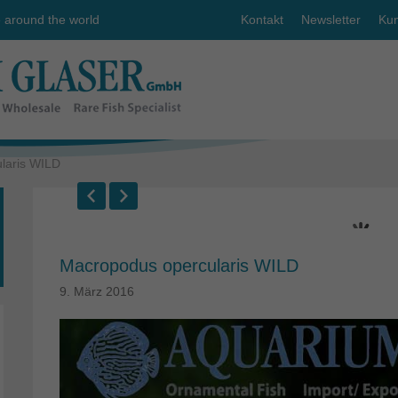
e around the world
Kontakt
Newsletter
Kun
laris WILD
Macropodus opercularis WILD
9. März 2016