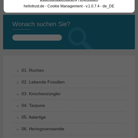
hellotrust.de - Cookie Management - v.1.0.7.4 - de_DE
Wonach suchen Sie?
Suchen
nach:
01. Rochen
02. Lebende Fossilien
03. Knochenzüngler
04. Tarpune
05. Aalartige
06. Heringsverwandte