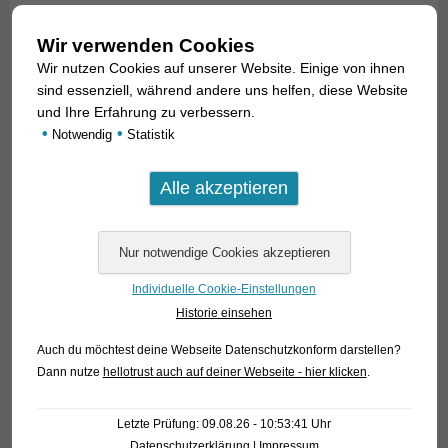
Für unsere Kunden: die Fische haben Code 329905 auf
Wir verwenden Cookies
unserer Stockliste. Bitte beachten Sie, dass wir
Wir nutzen Cookies auf unserer Website. Einige von ihnen
ausschließlich den Großhandel beliefern.
sind essenziell, während andere uns helfen, diese Website
und Ihre Erfahrung zu verbessern.
Lexikon: Moema: eine Stadt im Brasilien. ortegai:
•
•
Notwendig
Statistik
Widmungsname.
Vorschlag eines deutschen Gebrauchsnamens: Goldener
Riesenschleierkärpfling
Text & Photos: Frank Schäfer
Individuelle Cookie-Einstellungen
Historie einsehen
Angaben zum Tier
Auch du möchtest deine Webseite Datenschutzkonform darstellen?
Herkunft
Peru
Dann nutze
hellotrust auch auf deiner Webseite - hier klicken
.
Verfügbare Größe in cm
8-12
Letzte Prüfung: 09.08.26 - 10:53:41 Uhr
Datenschutzerklärung
|
Impressum