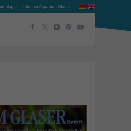
denlogin
Jobs bei Aquarium Glaser