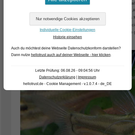
Indien haben wir die kleinste der gestreiften Welsarten erhal
früher allesamt Mystus vittatus genannt wurden. Die kleine A
Namenskuddelmuddel erlebt und wurde bis vor kurzem als 
angesehen. Heute glaubt man, dass der Name Mystus carci
Individuelle Cookie-Einstellungen
Wie auch immer: dieser entzückende Wels wird nur 4-6 cm 
Historie einsehen
sich darum hervorragend auch für kleinere Aquarien.
Auch du möchtest deine Webseite Datenschutzkonform darstellen?
Dann nutze
hellotrust auch auf deiner Webseite - hier klicken
.
Letzte Prüfung: 06.08.26 - 09:04:56 Uhr
Datenschutzerklärung
|
Impressum
hellotrust.de - Cookie Management - v.1.0.7.4 - de_DE