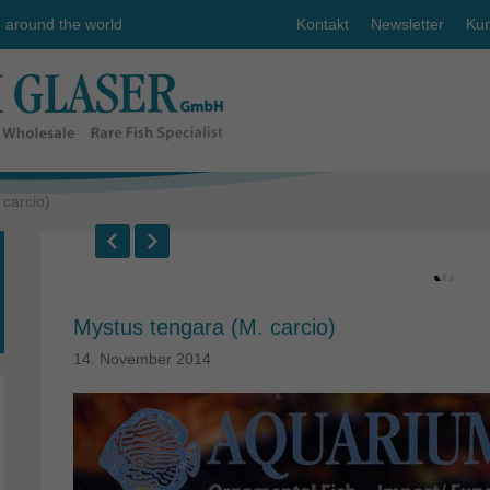
e around the world
Kontakt
Newsletter
Kun
carcio)
Mystus tengara (M. carcio)
14. November 2014