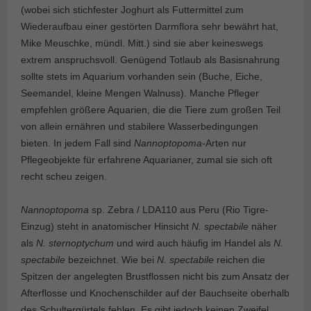
(wobei sich stichfester Joghurt als Futtermittel zum
Wiederaufbau einer gestörten Darmflora sehr bewährt hat,
Mike Meuschke, mündl. Mitt.) sind sie aber keineswegs
extrem an­spruchs­voll. Genügend Totlaub als Basisnahrung
sollte stets im Aquarium vorhanden sein (Buche, Eiche,
Seemandel, kleine Mengen Walnuss). Manche Pfleger
empfehlen größere Aquarien, die die Tiere zum großen Teil
von allein ernähren und stabilere Wasserbedingungen
bieten. In jedem Fall sind
Nannoptopoma
-Arten nur
Pflegeobjekte für erfahrene Aquarianer, zumal sie sich oft
recht scheu zeigen.
Nannoptopoma
sp. Zebra / LDA110 aus Peru (Rio Tigre-
Einzug) steht in anatomischer Hinsicht
N. spectabile
näher
als
N. sternoptychum
und wird auch häufig im Handel als
N.
spectabile
bezeichnet. Wie bei
N. spectabile
reichen die
Spitzen der angelegten Brustflossen nicht bis zum Ansatz der
Afterflosse und Knochenschilder auf der Bauchseite oberhalb
des Schultergürtels fehlen. Es gibt jedoch keinen Zweifel