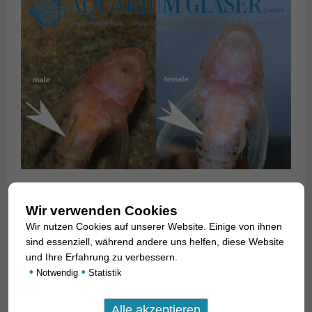
Die Gattung
Nannoptopoma
ist gut erkennbar anhand der
Wir verwenden Cookies
sehr weit seitlich am Kopf sitzenden Augen, die eine Sicht
Wir nutzen Cookies auf unserer Website. Einige von ihnen
nach oben wie nach unten erlauben. Eine derartige
sind essenziell, während andere uns helfen, diese Website
Augenstellung findet man sonst nur noch bei den erheblich
und Ihre Erfahrung zu verbessern.
größer werdenden
Hypoptopoma
und
Oxyropsis
. Zeitweise
•
•
Notwendig
Statistik
wurde
Nannoptopoma
sogar als Synonym zu
Hypoptopoma
gesehen, doch aktuellste wissenschaftliche Untersuchungen