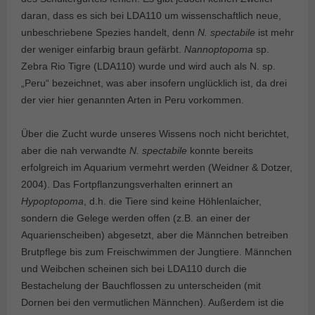
daran, dass es sich bei LDA110 um wissenschaftlich neue,
unbeschriebene Spezies handelt, denn
N. spectabile
ist mehr
der weniger einfarbig braun gefärbt.
Nannoptopoma
sp.
Zebra Rio Tigre (LDA110) wurde und wird auch als N. sp.
„Peru“ bezeichnet, was aber insofern unglücklich ist, da drei
der vier hier genannten Arten in Peru vorkommen.
Über die Zucht wurde unseres Wissens noch nicht berichtet,
aber die nah verwandte
N. spectabile
konnte bereits
erfolgreich im Aquarium vermehrt werden (Weidner & Dotzer,
2004). Das Fortpflanzungsverhalten erinnert an
Hypoptopoma
, d.h. die Tiere sind keine Höhlenlaicher,
sondern die Gelege werden offen (z.B. an einer der
Aquarienscheiben) abgesetzt, aber die Männchen betreiben
Brutpflege bis zum Freischwimmen der Jungtiere. Männchen
und Weibchen scheinen sich bei LDA110 durch die
Bestachelung der Bauchflossen zu unterscheiden (mit
Dornen bei den vermutlichen Männchen). Außerdem ist die