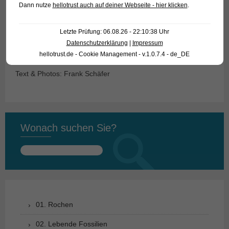
Dann nutze
hellotrust auch auf deiner Webseite - hier klicken
.
Lucanus sind die Weibchen des „Super Red“ lediglich
blasser rot gefärbt, gleichen aber sonst den Männchen. Wie
Letzte Prüfung: 06.08.26 - 22:10:38 Uhr
gesagt, wir wissen es nicht. Schöne Fische sind das aber,
Datenschutzerklärung
|
Impressum
das muss man schon sagen!
hellotrust.de - Cookie Management - v.1.0.7.4 - de_DE
Text & Photos: Frank Schäfer
Wonach suchen Sie?
Suchen
nach:
01. Rochen
02. Lebende Fossilien