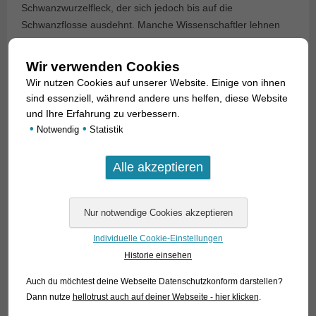
Schwanzwurzelfleck, der sich jedoch bis auf die
Schwanzflosse ausdehnt. Manche Wissenschaftler lehnen
eine Abspaltung der Opsarius-Arten von Barilius ab und
stellen demzufolge alle Opsarius-Arten zu Barilius.
Wir verwenden Cookies
Wir nutzen Cookies auf unserer Website. Einige von ihnen
O. bernatziki kann bis über 10 cm Länge heranwachsen,
sind essenziell, während andere uns helfen, diese Website
bleibt aber gewöhnlich deutlich kleiner (7-8 cm). In der Pflege
und Ihre Erfahrung zu verbessern.
sind die Opsarius-Arten den Danios der Gattung Devario
•
•
Notwendig
Statistik
vergleichbar, allerdings sind sie stärker an Strömung
angepasst. Man pflegt Opsarius darum in einem Aquarium, in
dem ein Biotop eines Baches oder kleinen Flusses
nachgebildet wurde. Es sind friedliche Schwarmfische. Die
Männchen von O. bernatziki haben deutlich größere Flossen
als die Weibchen und einen größeren Kopf.
Individuelle Cookie-Einstellungen
Historie einsehen
Text & Photos: Frank Schäfer
Auch du möchtest deine Webseite Datenschutzkonform darstellen?
Dann nutze
hellotrust auch auf deiner Webseite - hier klicken
.
Angaben zum Tier