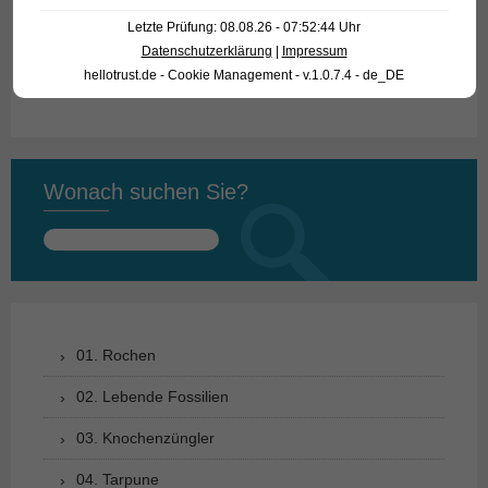
Herkunft
Thailand
Letzte Prüfung: 08.08.26 - 07:52:44 Uhr
Datenschutzerklärung
|
Impressum
Verfügbare Größe in cm
6-8
hellotrust.de - Cookie Management - v.1.0.7.4 - de_DE
Wonach suchen Sie?
Suchen
nach:
01. Rochen
02. Lebende Fossilien
03. Knochenzüngler
04. Tarpune