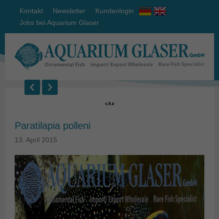
Kontakt
Newsletter
Kundenlogin
Jobs bei Aquarium Glaser
Paratilapia polleni
13. April 2015