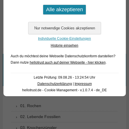
Stockliste.
Bitte beachten Sie, dass wir ausschließlich den Großhandel
beliefern.
Text & Photos: Frank Schäfer
Individuelle Cookie-Einstellungen
Historie einsehen
Auch du möchtest deine Webseite Datenschutzkonform darstellen?
Wonach suchen Sie?
Dann nutze
hellotrust auch auf deiner Webseite - hier klicken
.
Suchen
Letzte Prüfung: 09.08.26 - 13:24:54 Uhr
nach:
Datenschutzerklärung
|
Impressum
hellotrust.de - Cookie Management - v.1.0.7.4 - de_DE
01. Rochen
02. Lebende Fossilien
03. Knochenzüngler