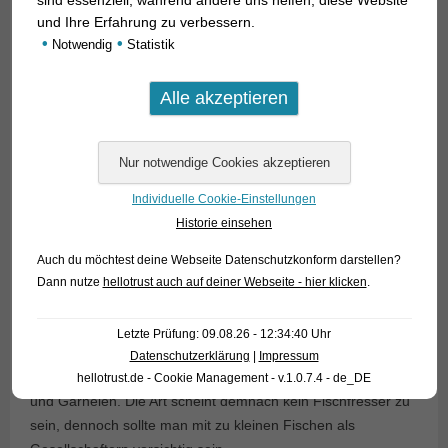
sind essenziell, während andere uns helfen, diese Website
und Ihre Erfahrung zu verbessern.
•
•
Notwendig
Statistik
Individuelle Cookie-Einstellungen
Historie einsehen
Auch du möchtest deine Webseite Datenschutzkonform darstellen?
Mit etwa 40 cm Gesamtlänge wird die Art recht groß und
Dann nutze
hellotrust auch auf deiner Webseite - hier klicken
.
eignet sich damit hervorragend für große Schauaquarien mit
größeren Buntbarsch-, Barben- und Salmlerarten.
Letzte Prüfung: 09.08.26 - 12:34:40 Uhr
Interessanterweise ergaben Mageninhaltsuntersuchungen
Datenschutzerklärung
|
Impressum
keine Fische, sondern zersetztes Pflanzenmaterial, Insekten
hellotrust.de - Cookie Management - v.1.0.7.4 - de_DE
und Garnelen. Die Art scheint demnach kein Fischfresser zu
sein, dennoch sollte man mit zu kleinen Fischen als