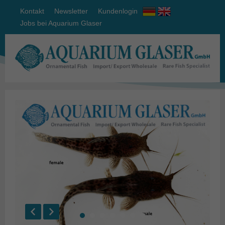
Kontakt
Newsletter
Kundenlogin
Jobs bei Aquarium Glaser