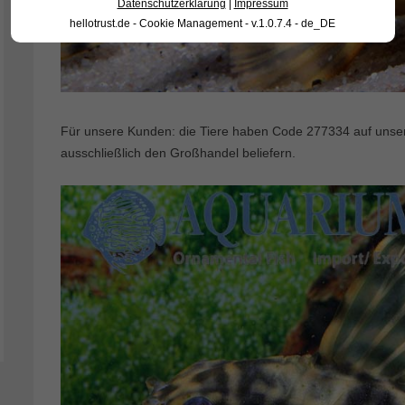
Datenschutzerklärung
|
Impressum
hellotrust.de - Cookie Management - v.1.0.7.4 - de_DE
Für unsere Kunden: die Tiere haben Code 277334 auf unserer
ausschließlich den Großhandel beliefern.