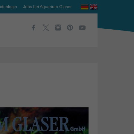
denlogin
Jobs bei Aquarium Glaser