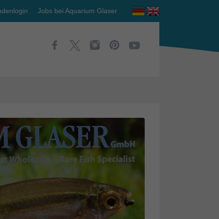
denlogin
Jobs bei Aquarium Glaser