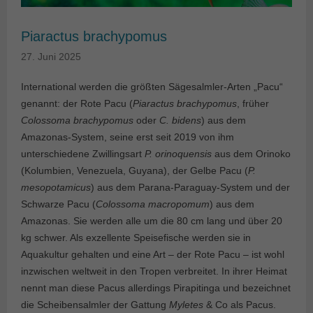
Piaractus brachypomus
27. Juni 2025
International werden die größten Sägesalmler-Arten „Pacu“
genannt: der Rote Pacu (
Piaractus brachypomus
, früher
Colossoma brachypomus
oder
C. bidens
) aus dem
Amazonas-System, seine erst seit 2019 von ihm
unterschiedene Zwillingsart
P. orinoquensis
aus dem Orinoko
(Kolumbien, Venezuela, Guyana), der Gelbe Pacu (
P.
mesopotamicus
) aus dem Parana-Paraguay-System und der
Schwarze Pacu (
Colossoma macropomum
) aus dem
Amazonas. Sie werden alle um die 80 cm lang und über 20
kg schwer. Als exzellente Speisefische werden sie in
Aquakultur gehalten und eine Art – der Rote Pacu – ist wohl
inzwischen weltweit in den Tropen verbreitet. In ihrer Heimat
nennt man diese Pacus allerdings Pirapitinga und bezeichnet
die Scheibensalmler der Gattung
Myletes
& Co als Pacus.