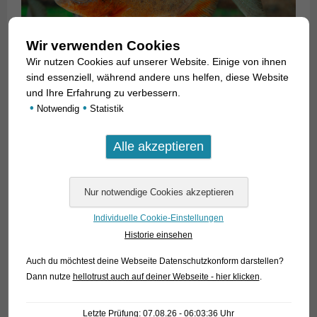
Wir verwenden Cookies
Wir nutzen Cookies auf unserer Website. Einige von ihnen
sind essenziell, während andere uns helfen, diese Website
und Ihre Erfahrung zu verbessern.
•
•
Notwendig
Statistik
Individuelle Cookie-Einstellungen
Historie einsehen
Auch du möchtest deine Webseite Datenschutzkonform darstellen?
Dann nutze
hellotrust auch auf deiner Webseite - hier klicken
.
Wie auch immer: Rote Pacus fehlen in kaum einem Schau-
Aquarium, denn sie sind eindrucksvolle Gestalten. Wir
importieren sie allerdings nicht als große, sondern als kleine
Letzte Prüfung: 07.08.26 - 06:03:36 Uhr