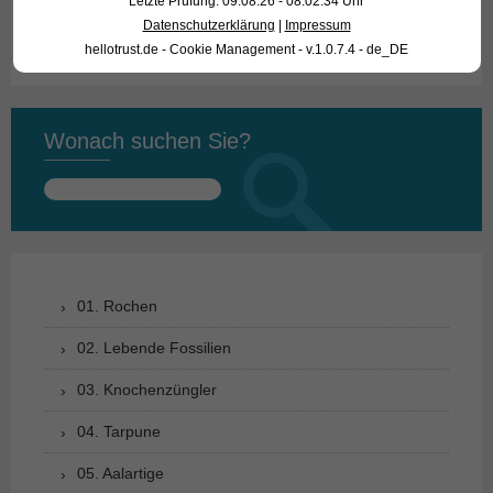
Letzte Prüfung: 09.08.26 - 08:02:34 Uhr
Verfügbare Größe in cm
4 - 5
Datenschutzerklärung
|
Impressum
hellotrust.de - Cookie Management - v.1.0.7.4 - de_DE
Wonach suchen Sie?
Suchen
nach:
01. Rochen
02. Lebende Fossilien
03. Knochenzüngler
04. Tarpune
05. Aalartige