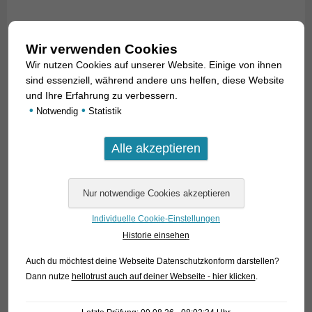
Die erste Variante hat einen blaugrünen Körper und einen
intensiv rot gefärbten Schwanzstiel; auch die Schwanzflosse
Wir verwenden Cookies
ist tiefrot. Diese Variante nennen wir „Red Tail Green
Wir nutzen Cookies auf unserer Website. Einige von ihnen
Leopard“, Code 442653.
sind essenziell, während andere uns helfen, diese Website
und Ihre Erfahrung zu verbessern.
Die zweite Variante ist ein Wagtail-Platy – also alle Flossen
•
•
Notwendig
Statistik
sind tiefschwarz – mit blaugrünem Körper. Diese Form
nennen wir „Wagtail Neon Green Leopard“, Code 441983.
Es handelt sich um herrliche Tiere, an denen jeder
Aquarianer seine Freude haben kann.
Individuelle Cookie-Einstellungen
Text & Photos: Frank Schäfer
Historie einsehen
Auch du möchtest deine Webseite Datenschutzkonform darstellen?
Angaben zum Tier
Dann nutze
hellotrust auch auf deiner Webseite - hier klicken
.
Herkunft
Nachzucht / bred