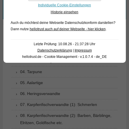
Individuelle Cookie-Einstellungen
Suchen
Historie einsehen
nach:
Auch du möchtest deine Webseite Datenschutzkonform darstellen?
Dann nutze
hellotrust auch auf deiner Webseite - hier klicken
.
01. Rochen
Letzte Prüfung: 10.08.26 - 21:37:28 Uhr
02. Lebende Fossilien
Datenschutzerklärung
|
Impressum
hellotrust.de - Cookie Management - v.1.0.7.4 - de_DE
03. Knochenzüngler
04. Tarpune
05. Aalartige
06. Heringsverwandte
07. Karpfenfischverwandte (1): Schmerlen
08. Karpfenfischverwandte (2): Barben, Bärblinge,
Elritzen, Goldfische etc.