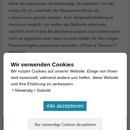
Höhe des Aquariums ist zweitrangig, da eigentlich nur die
ersten 20 cm unterhalb der Wasseroberfläche als
Lebensraum genutzt werden. Eine Vergesellschaftung ist
durchaus möglich, nur sollten die Beifische einerseits
natürlich nicht in das Beuteschema passen und andererseits
nicht so aggressiv sein, dass sie eine Gefahr für die ruhigen
Potamorrhaphis guianensis darstellen. (Photo & Text von T.
Weidner)
Wir verwenden Cookies
Angaben zum Tier
Wir nutzen Cookies auf unserer Website. Einige von ihnen
sind essenziell, während andere uns helfen, diese Website
Herkunft
Amazonasgebiet
und Ihre Erfahrung zu verbessern.
•
•
Notwendig
Statistik
Name
Potamorrhaphis guianensis
Wonach suchen Sie?