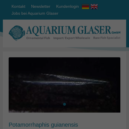
Kontakt
Newsletter
Kundenlogin
Jobs bei Aquarium Glaser
Potamorrhaphis guianensis