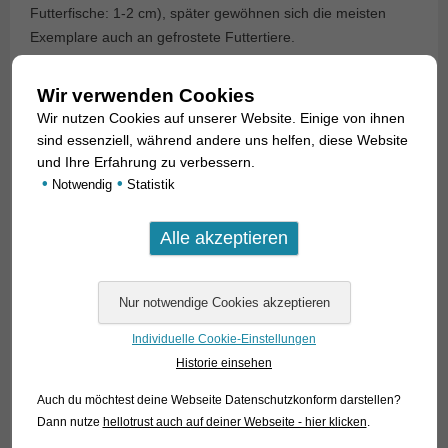
Futterfische: 1-2 cm), später gewöhnen sich die meisten
Exemplare auch an gefrostete Futtertiere.
Potamorrhaphis leben gerne in sozialen Verbänden und es
Wir verwenden Cookies
ist ein faszinierender Anblick, diese grazilen Fische beim
Wir nutzen Cookies auf unserer Website. Einige von ihnen
Schwimmen zu beobachten. Unsere Potamorrhaphis
sind essenziell, während andere uns helfen, diese Website
konnten wir aus Peru importieren. Von dort wurde gerade
und Ihre Erfahrung zu verbessern.
erst die neue Art P. labiatus beschrieben. Allerdings
•
•
Notwendig
Statistik
entsprechen unsere Tiere in allen erkennbaren Merkmalen
eher der Art P. guianensis.
Für unsere Kunden: die Tiere haben Code 281534 auf
unserer Stockliste. Bitte beachten Sie, dass wir
ausschließlich den Großhandel beliefern. Nur in geringer
Individuelle Cookie-Einstellungen
Stückzahl lieferbar!
Historie einsehen
Text & Photos: Frank Schäfer
Auch du möchtest deine Webseite Datenschutzkonform darstellen?
Dann nutze
hellotrust auch auf deiner Webseite - hier klicken
.
Angaben zum Tier