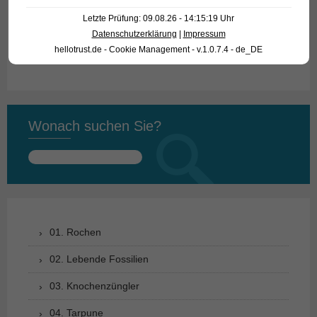
Herkunft
Peru
Letzte Prüfung: 09.08.26 - 14:15:19 Uhr
Datenschutzerklärung
|
Impressum
Verfügbare Größe in cm
20-25
hellotrust.de - Cookie Management - v.1.0.7.4 - de_DE
Wonach suchen Sie?
Suchen
nach:
01. Rochen
02. Lebende Fossilien
03. Knochenzüngler
04. Tarpune