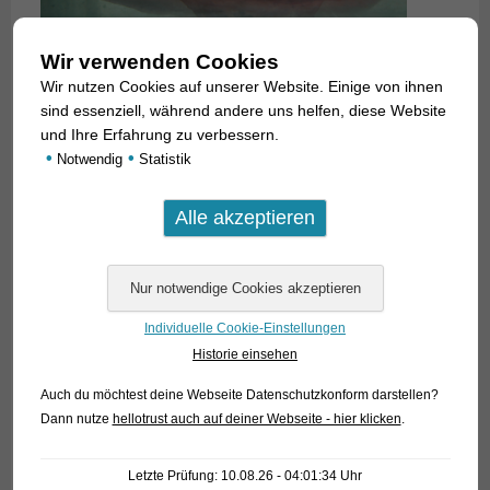
Wir verwenden Cookies
Wir nutzen Cookies auf unserer Website. Einige von ihnen
sind essenziell, während andere uns helfen, diese Website
und Ihre Erfahrung zu verbessern.
•
•
Notwendig
Statistik
Individuelle Cookie-Einstellungen
Historie einsehen
Seit Januar 2017 dürfen sämtliche
Potamotrygon
-Arten aus
Auch du möchtest deine Webseite Datenschutzkonform darstellen?
Brasilien und Kolumbien nur noch mit CITES-Bescheinigung
Dann nutze
hellotrust auch auf deiner Webseite - hier klicken
.
exportiert werden. Die beiden Staaten haben die Arten im
Alleingang auf Anhang III des CITES-Abkommens gesetzt.
Für die hiesigen Rochen-Züchter ist die neue Situation
Letzte Prüfung: 10.08.26 - 04:01:34 Uhr