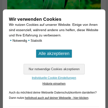
Wir verwenden Cookies
Wir nutzen Cookies auf unserer Website. Einige von ihnen
sind essenziell, während andere uns helfen, diese Website
und Ihre Erfahrung zu verbessern.
•
•
Notwendig
Statistik
Individuelle Cookie-Einstellungen
Historie einsehen
Beim Marmor-Skalar und auch bei dem aus ihm entwickelten
Rotkopf-Marmor-Skalar ist das anders. Zwar sollen auch hier
Auch du möchtest deine Webseite Datenschutzkonform darstellen?
Dann nutze
hellotrust auch auf deiner Webseite - hier klicken
.
alle Tiere der Idealform des Skalars oder Segelflossers
möglichst nahe kommen. Ein kreisrunder Körper, gut