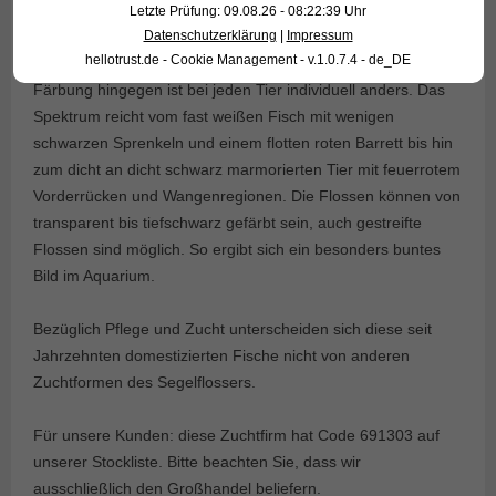
entwickelte senkrechte Flossen, eine harmonische
Letzte Prüfung: 09.08.26 - 08:22:39 Uhr
Schwanzflosse und – das ist ganz wichtig – lang
Datenschutzerklärung
|
Impressum
hellotrust.de - Cookie Management - v.1.0.7.4 - de_DE
ausgezogenen, gerade Bauchflossen werden angestrebt. Die
Färbung hingegen ist bei jeden Tier individuell anders. Das
Spektrum reicht vom fast weißen Fisch mit wenigen
schwarzen Sprenkeln und einem flotten roten Barrett bis hin
zum dicht an dicht schwarz marmorierten Tier mit feuerrotem
Vorderrücken und Wangenregionen. Die Flossen können von
transparent bis tiefschwarz gefärbt sein, auch gestreifte
Flossen sind möglich. So ergibt sich ein besonders buntes
Bild im Aquarium.
Bezüglich Pflege und Zucht unterscheiden sich diese seit
Jahrzehnten domestizierten Fische nicht von anderen
Zuchtformen des Segelflossers.
Für unsere Kunden: diese Zuchtfirm hat Code 691303 auf
unserer Stockliste. Bitte beachten Sie, dass wir
ausschließlich den Großhandel beliefern.