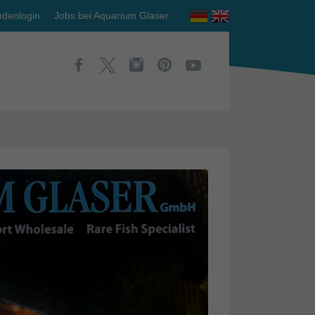
denlogin
Jobs bei Aquarium Glaser