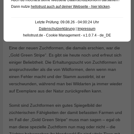
Dann nutze
hellotrust auch auf deiner Webseite - hier klicken
.
Letzte Prüfung: 09.08.26 - 04:00:24 Uhr
Datenschutzerklärung
|
Impressum
hellotrust.de - Cookie Management - v.1.0.7.4 - de_DE
Eine der neuen Zuchtformen, die damals erschien, war die
„Gold Green Stripe“. Es gibt sie heute noch und erfreut sich
einiger Beliebtheit. Die Erhaltungszucht von Zuchtformen ist
anspruchsvoller als die von Wildformen, denn wenn man
einen Fehler macht und der Stamm ausstirbt, ist er
verschwunden, während man bei Wildarten ja immer wieder
auf Exemplare aus der Natur zurückgreifen kann.
Somit sind Zuchtformen ein gutes Spiegelbild der
züchterischen Fähigkeiten der damit befassten Farmen und
im Fall der „Gold Green Stripe“ muss man sagen – egal ob
man diese spezielle Zuchtform nun mag oder nicht – die