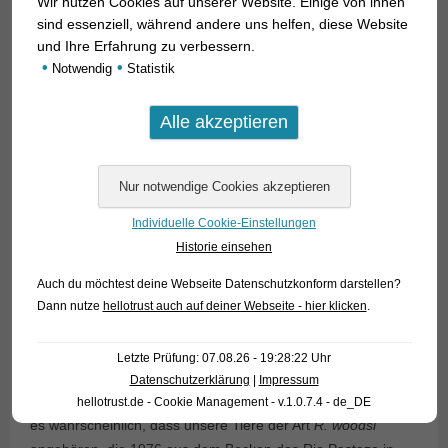
Wir nutzen Cookies auf unserer Website. Einige von ihnen
sind essenziell, während andere uns helfen, diese Website
und Ihre Erfahrung zu verbessern.
•
•
Notwendig
Statistik
Individuelle Cookie-Einstellungen
Historie einsehen
Auch du möchtest deine Webseite Datenschutzkonform darstellen?
Dann nutze
hellotrust auch auf deiner Webseite - hier klicken
.
Letzte Prüfung: 07.08.26 - 19:28:22 Uhr
Man kennt drei Arten; aus Peru, von wo wir unsere
Datenschutzerklärung
|
Impressum
Exemplare erhielten, ist bislang keine Art gemeldet, jedoch ist
hellotrust.de - Cookie Management - v.1.0.7.4 - de_DE
es wahrscheinlich, dass unsere Tiere der Art
R. woodsi