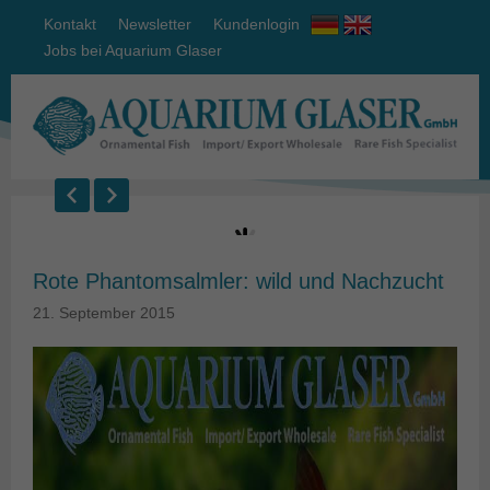
Kontakt
Newsletter
Kundenlogin
Jobs bei Aquarium Glaser
Rote Phantomsalmler: wild und Nachzucht
21. September 2015