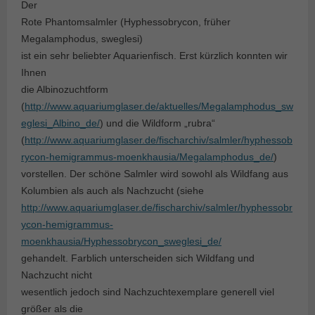
Der
Rote Phantomsalmler (Hyphessobrycon, früher
Megalamphodus, sweglesi)
ist ein sehr beliebter Aquarienfisch. Erst kürzlich konnten wir
Ihnen
die Albinozuchtform
(
http://www.aquariumglaser.de/aktuelles/Megalamphodus_sw
eglesi_Albino_de/
) und die Wildform „rubra“
(
http://www.aquariumglaser.de/fischarchiv/salmler/hyphessob
rycon-hemigrammus-moenkhausia/Megalamphodus_de/
)
vorstellen. Der schöne Salmler wird sowohl als Wildfang aus
Kolumbien als auch als Nachzucht (siehe
http://www.aquariumglaser.de/fischarchiv/salmler/hyphessobr
ycon-hemigrammus-
moenkhausia/Hyphessobrycon_sweglesi_de/
gehandelt. Farblich unterscheiden sich Wildfang und
Nachzucht nicht
wesentlich jedoch sind Nachzuchtexemplare generell viel
größer als die