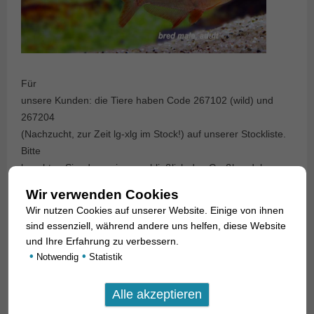
Für
unsere Kunden: die Tiere haben Code 267102 (wild) und
267204
(Nachzucht, zur Zeit lg-xlg im Stock!) auf unserer Stockliste.
Bitte
beachten Sie, dass wir ausschließlich den Großhandel
beliefern.
Wir verwenden Cookies
Wir nutzen Cookies auf unserer Website. Einige von ihnen
sind essenziell, während andere uns helfen, diese Website
und Ihre Erfahrung zu verbessern.
•
•
Notwendig
Statistik