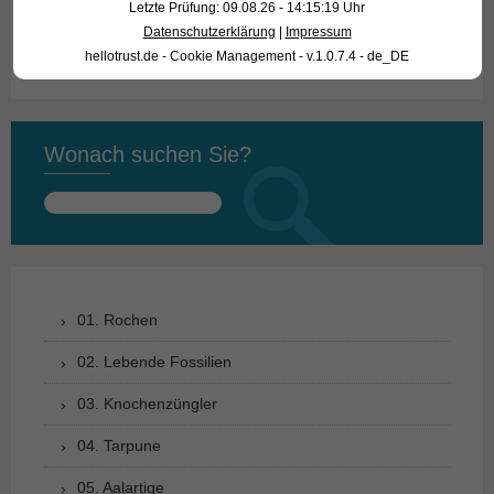
Letzte Prüfung: 09.08.26 - 14:15:19 Uhr
Datenschutzerklärung
|
Impressum
Text & Photos: Frank Schäfer
hellotrust.de - Cookie Management - v.1.0.7.4 - de_DE
Wonach suchen Sie?
Suchen
nach:
01. Rochen
02. Lebende Fossilien
03. Knochenzüngler
04. Tarpune
05. Aalartige