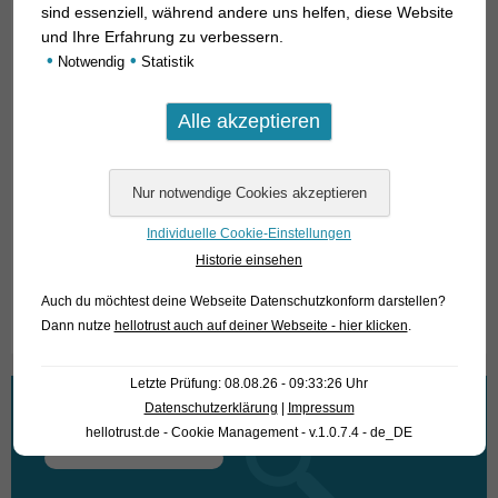
sind essenziell, während andere uns helfen, diese Website
und Ihre Erfahrung zu verbessern.
•
•
Notwendig
Statistik
Individuelle Cookie-Einstellungen
Historie einsehen
Text & Photos: Frank Schäfer
Auch du möchtest deine Webseite Datenschutzkonform darstellen?
Dann nutze
hellotrust auch auf deiner Webseite - hier klicken
.
Letzte Prüfung: 08.08.26 - 09:33:26 Uhr
Wonach suchen Sie?
Datenschutzerklärung
|
Impressum
hellotrust.de - Cookie Management - v.1.0.7.4 - de_DE
Suchen
nach: