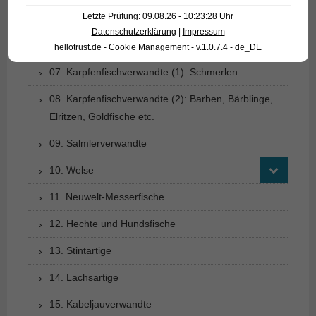
Letzte Prüfung: 09.08.26 - 10:23:28 Uhr
05. Aalartige
Datenschutzerklärung
|
Impressum
06. Heringsverwandte
hellotrust.de - Cookie Management - v.1.0.7.4 - de_DE
07. Karpfenfischverwandte (1): Schmerlen
08. Karpfenfischverwandte (2): Barben, Bärblinge,
Elritzen, Goldfische etc.
09. Salmlerverwandte
10. Welse
11. Neuwelt-Messerfische
12. Hechte und Hundsfische
13. Stintartige
14. Lachsartige
15. Kabeljauverwandte