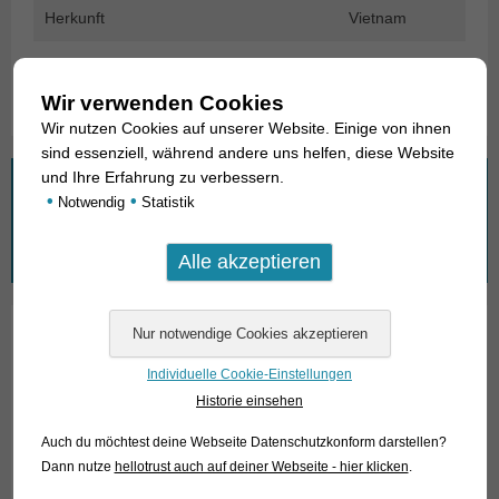
Herkunft
Vietnam
Verfügbare Größe in cm
5-6
Wir verwenden Cookies
Wir nutzen Cookies auf unserer Website. Einige von ihnen
sind essenziell, während andere uns helfen, diese Website
und Ihre Erfahrung zu verbessern.
Wonach suchen Sie?
•
•
Notwendig
Statistik
Suchen
nach:
01. Rochen
Individuelle Cookie-Einstellungen
02. Lebende Fossilien
Historie einsehen
Auch du möchtest deine Webseite Datenschutzkonform darstellen?
03. Knochenzüngler
Dann nutze
hellotrust auch auf deiner Webseite - hier klicken
.
04. Tarpune