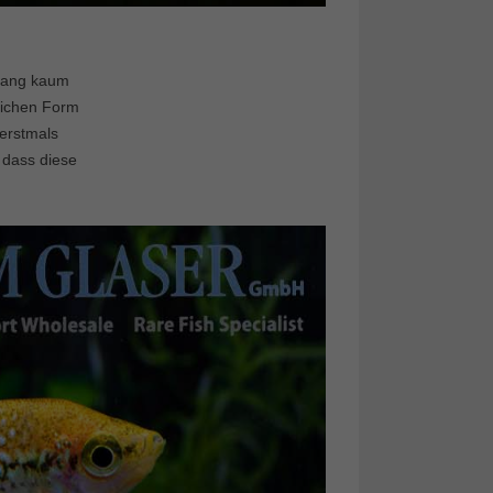
slang kaum
glichen Form
 erstmals
 dass diese