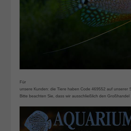
Für
unsere Kunden: die Tiere haben Code 469552 auf unserer St
Bitte beachten Sie, dass wir ausschließlich den Großhandel 