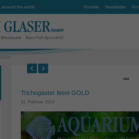
e around the world
Kontakt
Newsletter
Kun
 GOLD
Trichogaster leerii GOLD
11. Februar 2015