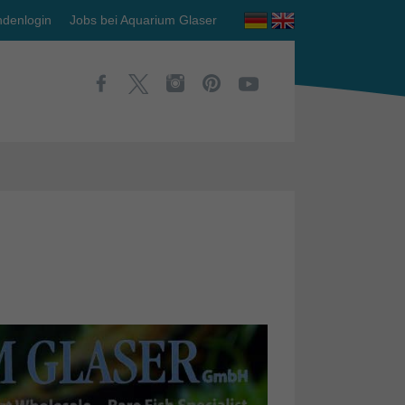
denlogin
Jobs bei Aquarium Glaser