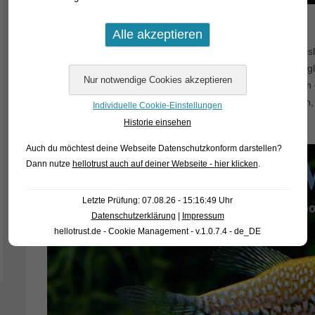
Der
Mosaikfadenfisch (Trichogaster leerii) wurde züchterisch bi
verändert. Wozu auch, denn er ist ja bereits in der ursprün
einer der schönsten Fische der Welt. Wir haben nun jedoch
goldgelbe Exemplare (Lutinos) erhalten und müssen sagen,
Individuelle Cookie-Einstellungen
Zuchtform wirklich ihren Reiz hat.
Historie einsehen
Auch du möchtest deine Webseite Datenschutzkonform darstellen?
Dann nutze
hellotrust auch auf deiner Webseite - hier klicken
.
Letzte Prüfung: 07.08.26 - 15:16:49 Uhr
Datenschutzerklärung
|
Impressum
hellotrust.de - Cookie Management - v.1.0.7.4 - de_DE