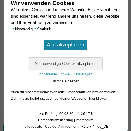
Wir verwenden Cookies
Unter ihnen ist
Trigonopoma pauciperforatum
(früher
Wir nutzen Cookies auf unserer Website. Einige von ihnen
Rasbora pauciperforata
), die wir jetzt wieder einmal aus
sind essenziell, während andere uns helfen, diese Website
Indonesien erhalten haben, eine der hübschesten. In der Tat
und Ihre Erfahrung zu verbessern.
sieht der gewöhnlich bis zu 4 cm lange (manche
•
•
Notwendig
Statistik
Literaturangaben sagen bis zu 7 cm) Fisch wie eine
Zwillingsart des Glühlichtsalmlers (
Hemigrammus
erythrozonus
) aus dem Essequibo River in Guyana aus,
wenngleich die Schnauze bei
T. pauciperforatum
wesentlich
spitzer ist und die Fettflosse fehlt.
Für unsere Kunden: die Tiere haben Code 452602 auf
Individuelle Cookie-Einstellungen
unserer Stockliste. Bitte beachten Sie, dass wir
Historie einsehen
ausschließlich den Großhandel beliefern.
Auch du möchtest deine Webseite Datenschutzkonform darstellen?
Dann nutze
hellotrust auch auf deiner Webseite - hier klicken
.
Text & Photos: Frank Schäfer
Letzte Prüfung: 06.08.26 - 11:26:17 Uhr
Datenschutzerklärung
|
Impressum
hellotrust.de - Cookie Management - v.1.0.7.4 - de_DE