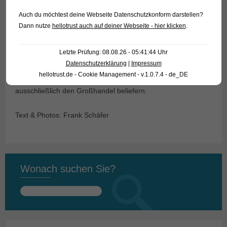
lückenlos abgedeckt sein, damit die Tiere nicht auf dem
Auch du möchtest deine Webseite Datenschutzkonform darstellen?
Trockenen landen, wenn sie von dem bekannten
Dann nutze
hellotrust auch auf deiner Webseite - hier klicken
.
Wandertrieb, den viele Schmerlen zeitweilig im Aquarium
zeigen, gepackt werden.
Letzte Prüfung: 08.08.26 - 05:41:44 Uhr
Datenschutzerklärung
|
Impressum
Für unsere Kunden: die Tiere haben Code 473053 auf
hellotrust.de - Cookie Management - v.1.0.7.4 - de_DE
unserer Stockliste. Bitte beachten Sie, dass wir
ausschließlich den Großhandel beliefern.
Text & Photos: Frank Schäfer
Wonach suchen Sie?
Suchen
nach: