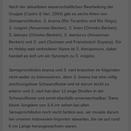
Nach der aktuellsten wissenschaftlichen Bearbeitung der
Gruppe (Castro & Vari, 2004) gibt es sechs Arten von
Semaprochilodus: S. brama
(Rio Tocantins und Rio Xingu),
S. insignis
(Amazonas-Becken),
S. kneri
(Orinoko-Becken),
S. laticeps
(Orinoko-Becken),
S. taeniurus
(Amazonas-
Becken) und
S. varii
(Surinam und Französisch Guyana). Ein
im Hobby weit verbreiteter Name ist
S. theraponura
, dabei
handelt es sich um ein Synonym zu
S. insignis
.
Semaprochilodus brama
und
S. varii
brauchen im folgenden
nicht weiter zu interessieren, denn
S. brama
hat eine völlig
zeichnungslose Schwanzflosse und ist darum leicht zu
erkenn und
S. varii
hat über 12 enge Streifen in der
Schwanzflosse und somit ebenfalls unverwechselbar. Ganz
kleine Jungtiere von 3-4 cm sehen bei allen
Semaprochilodus
noch recht farblos aus, wir musste darum
bei unseren Indonesien-Importen abwarten, bis sie auf rund
6 cm Länge herangewachsen waren.