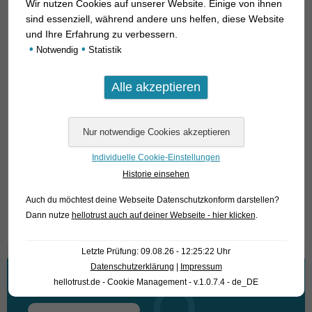
Wir nutzen Cookies auf unserer Website. Einige von ihnen
Futter stellt
Wertheimeria maculata
nicht, aber es versteht
sind essenziell, während andere uns helfen, diese Website
sich von selbst, dass man sie in möglichst großen Aquarien
und Ihre Erfahrung zu verbessern.
mit gut gepflegtem Wasser hält und mit hochwertigem Futter
•
•
Notwendig
Statistik
(ideal ist Muschelfleisch, aber es wird so ziemlich jedes
handelsübliche Fischfutter akzeptiert) ernährt, um aus dem
häßlichen kleinen Entlein rasch einen stolzen Schwan
werden zu lassen.
Für unsere Kunden: die Tiere haben Code 299053 auf
unserer Stockliste. Bitte beachten Sie, dass wir
Individuelle Cookie-Einstellungen
ausschließlich den Großhandel beliefern.
Historie einsehen
Auch du möchtest deine Webseite Datenschutzkonform darstellen?
Text & Photos: Frank Schäfer
Dann nutze
hellotrust auch auf deiner Webseite - hier klicken
.
Letzte Prüfung: 09.08.26 - 12:25:22 Uhr
Datenschutzerklärung
|
Impressum
Wonach suchen Sie?
hellotrust.de - Cookie Management - v.1.0.7.4 - de_DE
Suchen