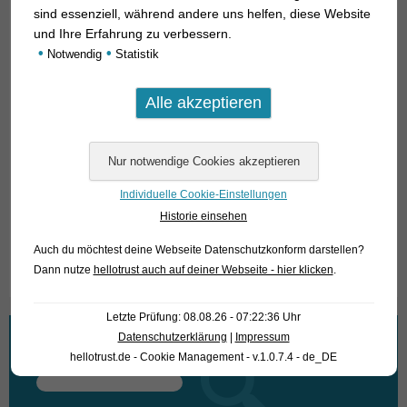
vermeiden, sollte man möglichst viele Farbvarianten der
sind essenziell, während andere uns helfen, diese Website
jeweiligen Fundortpopulation im möglichst großen
und Ihre Erfahrung zu verbessern.
gemischten Schwarm schwimmen lassen. Dadurch steigt
•
•
Notwendig
Statistik
zumindest die Wahrscheinlichkeit, dass die in der Natur
herrschende Formenvielfalt einer Population auch unter den
im Aquarium geborenen Nachkommen erhalten bleibt.
Für unsere Kunden: die Tiere haben Code 476577 auf
unserer Stockliste. Bitte beachten Sie, dass wir
Individuelle Cookie-Einstellungen
ausschließlich den Großhandel beliefern.
Historie einsehen
Text & Photos: Frank Schäfer
Auch du möchtest deine Webseite Datenschutzkonform darstellen?
Dann nutze
hellotrust auch auf deiner Webseite - hier klicken
.
Letzte Prüfung: 08.08.26 - 07:22:36 Uhr
Datenschutzerklärung
|
Impressum
Wonach suchen Sie?
hellotrust.de - Cookie Management - v.1.0.7.4 - de_DE
Suchen
nach: