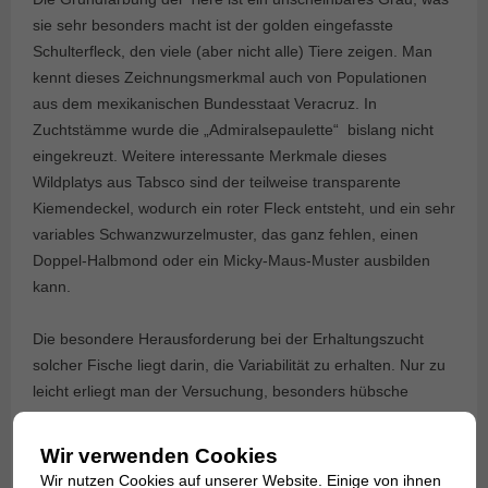
sie sehr besonders macht ist der golden eingefasste
Schulterfleck, den viele (aber nicht alle) Tiere zeigen. Man
kennt dieses Zeichnungsmerkmal auch von Populationen
aus dem mexikanischen Bundesstaat Veracruz. In
Zuchtstämme wurde die „Admiralsepaulette“ bislang nicht
eingekreuzt. Weitere interessante Merkmale dieses
Wildplatys aus Tabsco sind der teilweise transparente
Kiemendeckel, wodurch ein roter Fleck entsteht, und ein sehr
variables Schwanzwurzelmuster, das ganz fehlen, einen
Doppel-Halbmond oder ein Micky-Maus-Muster ausbilden
kann.
Die besondere Herausforderung bei der Erhaltungszucht
solcher Fische liegt darin, die Variabilität zu erhalten. Nur zu
leicht erliegt man der Versuchung, besonders hübsche
Exemplare zu selektieren, wodurch schon nach wenigen
Generationen ein uniformer Typ entsteht, der mit der
Wir verwenden Cookies
Wildpopulation nicht mehr viel gemeinsam hat. Um das zu
Wir nutzen Cookies auf unserer Website. Einige von ihnen