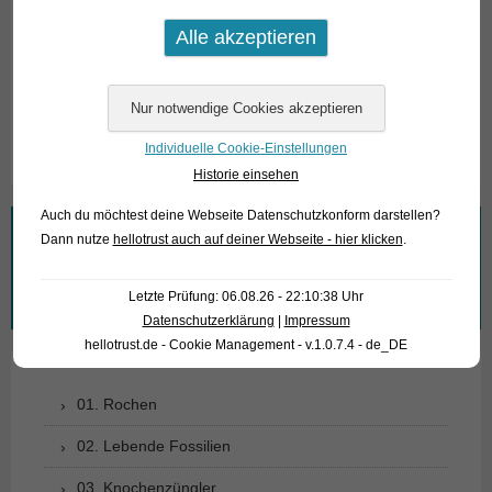
Für unsere Kunden: die Tiere haben Code 360893 auf
unserer Stockliste. Bitte beachten Sie, dass wir
ausschließlich den Großhandel beliefern.
Text & Photos: Frank Schäfer
Individuelle Cookie-Einstellungen
Historie einsehen
Auch du möchtest deine Webseite Datenschutzkonform darstellen?
Wonach suchen Sie?
Dann nutze
hellotrust auch auf deiner Webseite - hier klicken
.
Suchen
Letzte Prüfung: 06.08.26 - 22:10:38 Uhr
nach:
Datenschutzerklärung
|
Impressum
hellotrust.de - Cookie Management - v.1.0.7.4 - de_DE
01. Rochen
02. Lebende Fossilien
03. Knochenzüngler