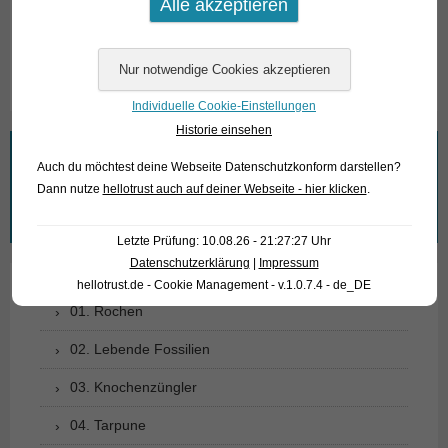
ausschließlich den Großhandel beliefern.
Text & Photos: Frank Schäfer
Individuelle Cookie-Einstellungen
Historie einsehen
Wonach suchen Sie?
Auch du möchtest deine Webseite Datenschutzkonform darstellen?
Dann nutze
hellotrust auch auf deiner Webseite - hier klicken
.
Suchen
nach:
Letzte Prüfung: 10.08.26 - 21:27:27 Uhr
Datenschutzerklärung
|
Impressum
hellotrust.de - Cookie Management - v.1.0.7.4 - de_DE
01. Rochen
02. Lebende Fossilien
03. Knochenzüngler
04. Tarpune