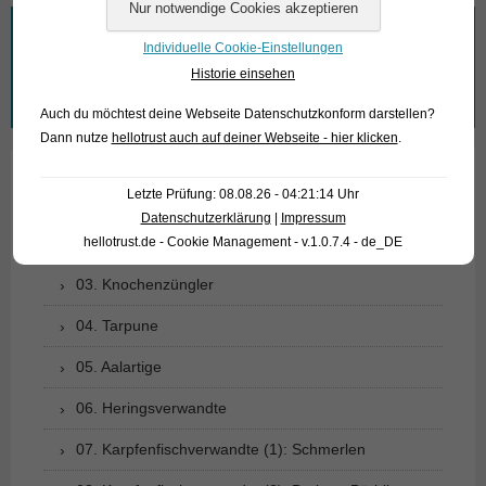
Wonach suchen Sie?
Individuelle Cookie-Einstellungen
Historie einsehen
Suchen
nach:
Auch du möchtest deine Webseite Datenschutzkonform darstellen?
Dann nutze
hellotrust auch auf deiner Webseite - hier klicken
.
Letzte Prüfung: 08.08.26 - 04:21:14 Uhr
01. Rochen
Datenschutzerklärung
|
Impressum
hellotrust.de - Cookie Management - v.1.0.7.4 - de_DE
02. Lebende Fossilien
03. Knochenzüngler
04. Tarpune
05. Aalartige
06. Heringsverwandte
07. Karpfenfischverwandte (1): Schmerlen