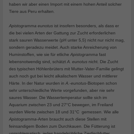
haben wir aber einen Import mit einem hohen Anteil solcher
Tiere aus Peru erhalten.
Apistogramma eunotus
ist insofern besonders, als dass er
die bei vielen Arten der Gattung zur Zucht erforderlichen
stark sauren Wasserwerte (pH unter 5,5) nicht nur nicht mag,
sondern geradezu meidet. Auch starke Anreicherung von
Huminstoffen, wie sie für etliche
Apistogramma
fast
lebensnotwendig sind, schätzt
A. eunotus
nicht. Die Zucht
des typischen Höhlenbrüters mit Mutter-Vater-Familie gelingt
auch noch gut bei leicht alkalischem Wasser und mittlerer
Härte. In der Natur wurden in
A.-eunotus
-Biotopen schon
sehr unterschiedliche Werte vorgefunden, aber nie sehr
saures Wasser. Die Wassertemperatur sollte sich im
Aquarium zwischen 23 und 27°C bewegen, im Freiland
wurden Werte zwischen 18 und 31°C
gemessen. Wie alle
Apistogramma
-Arten braucht auch diese Stellen mit
feinsandigem Boden zum Durchkauen. Die Fütterung ist
unproblematisch, jedes handelsübliche Zierfischfutter