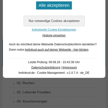
unserer Stockliste. Bitte beachten Sie, dass wir
ausschließlich den Großhandel beliefern.
Text & Photos: Frank Schäfer
Individuelle Cookie-Einstellungen
Historie einsehen
Auch du möchtest deine Webseite Datenschutzkonform darstellen?
Wonach suchen Sie?
Dann nutze
hellotrust auch auf deiner Webseite - hier klicken
.
Suchen
Letzte Prüfung: 09.08.26 - 10:43:38 Uhr
nach:
Datenschutzerklärung
|
Impressum
hellotrust.de - Cookie Management - v.1.0.7.4 - de_DE
01. Rochen
02. Lebende Fossilien
03. Knochenzüngler