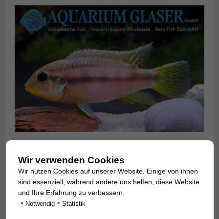
Einen deutschen Namen für die Art
Benitochromis
riomuniensis
aus Kamerun – unsere aktuell im Stock
Wir verwenden Cookies
befindlichen Tiere sind deutsche Nachzuchten – gibt es
Wir nutzen Cookies auf unserer Website. Einige von ihnen
bislang nicht; wegen der hübschen gelben Lippen und Kehle
sind essenziell, während andere uns helfen, diese Website
schlagen wir „Goldkehlchen-Prachtbarsch“ vor.
und Ihre Erfahrung zu verbessern.
•
•
Notwendig
Statistik
Für unsere Kunden: die Tiere haben Code 503062 auf